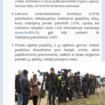
Į laidus atsitrenkusi ir žuvusi gulbė giesmininkė (Cygnus cygnus),
Nemuno delta, 2014-04-06 (M.Karlono nuotrauka)
.
Lietuvos ornitofaunistinės komisijos (LOFK)
patvirtinimo reikalaujantys stebėjimai
(paukščių rūšių,
kurių stebėjimą privalo patvirtinti LOFK, sąrašą bei
tvirtinimo taisykles
rasite LOD internetinėje svetainėje
(
www.birdlife.lt
)) gali būti įvedami tik
stebėjimą
patvirtintus LOFK.
Privalu rūpintis paukščių ir jų aplinkos gerove: stebint
paukščius draudžiama juos baidyti,
erzinti, vilioti
papildomomis priemonėmis, naikinti ar kitaip neigiamai
paveikti jų aplinką,
trikdyti perėjimo metu.