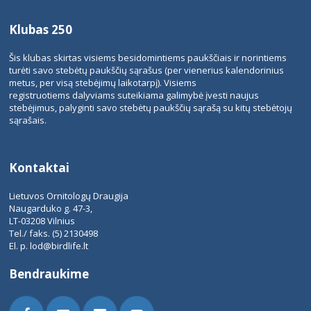
Klubas 250
Šis klubas skirtas visiems besidomintiems paukščiais ir norintiems
turėti savo stebėtų paukščių sąrašus (per vienerius kalendorinius
metus, per visą stebėjimų laikotarpį). Visiems
registruotiems dalyviams suteikiama galimybė įvesti naujus
stebėjimus, palyginti savo stebėtų paukščių sąrašą su kitų stebėtojų
sąrašais.
Kontaktai
Lietuvos Ornitologų Draugija
Naugarduko g. 47-3,
LT-03208 Vilnius
Tel./ faks. (5) 2130498
El. p.
lod@birdlife.lt
Bendraukime