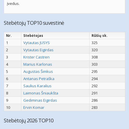
įvedus.
Stebėtojų TOP10 suvestinė
Nr.
Stebėtojas
Rūšių sk.
1
Vytautas JUSYS
325
2
Vytautas Eigirdas
320
3
Krister Castren
308
4
Marius Karlonas
303
5
Augustas Šimkus
295
6
Antanas Petraška
294
7
Saulius Karalius
292
8
Laimonas Šniaukšta
291
9
Gediminas Eigirdas
286
10
Ervin Komar
283
Stebėtojų 2026 TOP10