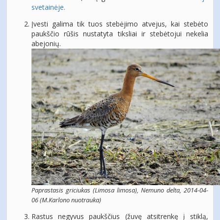
svetainėje.
Įvesti galima tik tuos stebėjimo atvejus, kai stebėto
paukščio rūšis nustatyta tiksliai ir
stebėtojui nekelia
abejonių.
Paprastasis griciukas (Limosa limosa), Nemuno delta, 2014-04-
06 (M.Karlono nuotrauka)
Rastus negyvus paukščius (žuvę atsitrenkę į stiklą,