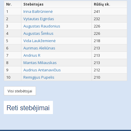
Nr.
Stebėtojas
Rūšių sk.
1
Irina Baltrūnienė
241
2
Vytautas Eigirdas
232
3
Augustas Raudonius
226
4
Augustas Šimkus
226
5
Vida Laukžemienė
218
6
Aurimas Aleliūnas
213
7
Andrius R
213
8
Mantas Miliauskas
213
9
Audrius Antanavičius
212
10
Remigijus Pupelis
210
Visi stebėtojai