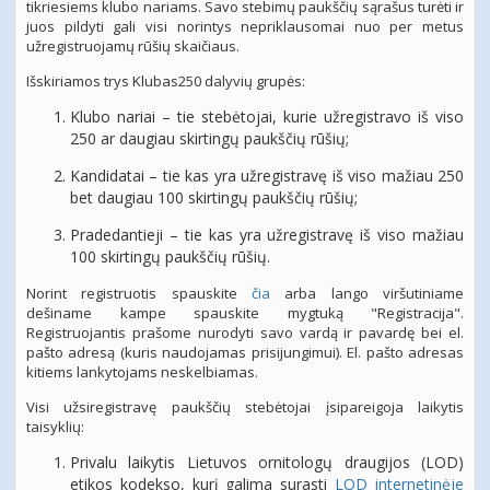
tikriesiems klubo nariams. Savo stebimų paukščių sąrašus turėti
ir
juos pildyti gali visi norintys nepriklausomai nuo per
metus
užregistruojamų rūšių skaičiaus.
Išskiriamos trys Klubas250 dalyvių grupės:
Klubo nariai – tie stebėtojai, kurie užregistravo iš viso
250 ar daugiau skirtingų paukščių rūšių;
Kandidatai – tie kas yra užregistravę iš viso mažiau 250
bet daugiau 100 skirtingų paukščių rūšių;
Pradedantieji – tie kas yra užregistravę iš viso mažiau
100 skirtingų paukščių rūšių.
Norint registruotis spauskite
čia
arba lango viršutiniame
dešiname kampe spauskite mygtuką "Registracija".
Registruojantis prašome nurodyti savo vardą ir pavardę bei el.
pašto adresą (kuris naudojamas prisijungimui). El. pašto adresas
kitiems lankytojams neskelbiamas.
Visi užsiregistravę paukščių stebėtojai įsipareigoja laikytis
taisyklių:
Privalu laikytis Lietuvos ornitologų draugijos (LOD)
etikos kodekso, kurį galima surasti
LOD internetinėje