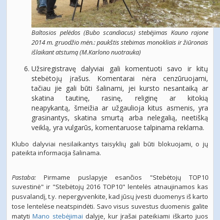
Baltosios pelėdos (Bubo scandiacus) stebėjimas Kauno rajone
2014 m. gruodžio mėn.: paukštis stebimas monokliais ir žiūronais
išlaikant atstumą (M.Karlono nuotrauka)
Užsiregistravę dalyviai gali komentuoti savo ir kitų
stebėtojų įrašus. Komentarai nėra cenzūruojami,
tačiau jie gali būti šalinami, jei kursto nesantaiką ar
skatina tautinę, rasinę, religinę ar kitokią
neapykantą, šmeižia ar užgaulioja kitus asmenis, yra
grasinantys, skatina smurtą arba nelegalią, neetišką
veiklą, yra vulgarūs, komentaruose talpinama reklama.
Klubo dalyviai nesilaikantys taisyklių gali būti blokuojami, o jų
pateikta informacija šalinama.
Pastaba:
Pirmame puslapyje esančios "Stebėtojų TOP10
suvestinė" ir "
Stebėtojų 2016 TOP10" lentelės atnaujinamos kas
pusvalandį, t.y. nepergyvenkite, kad jūsų įvesti duomenys iš karto
tose lentelėse neatspindėti. Savo visus suvestus duomenis galite
matyti
Mano stebėjimai
dalyje, kur įrašai pateikiami iškarto juos