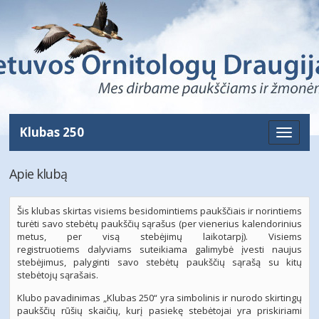
Klubas 250
Toggle
naviga
Apie klubą
Šis klubas skirtas visiems besidomintiems paukščiais ir norintiems
turėti savo stebėtų paukščių
sąrašus (per vienerius kalendorinius
metus, per visą stebėjimų laikotarpį). Visiems
registruotiems
dalyviams suteikiama galimybė įvesti naujus
stebėjimus, palyginti savo stebėtų paukščių sąrašą su
kitų
stebėtojų sąrašais.
Klubo pavadinimas „Klubas 250“ yra simbolinis ir nurodo skirtingų
paukščių rūšių skaičių, kurį
pasiekę stebėtojai yra priskiriami