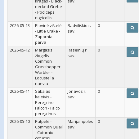
kragas - Black-
sav.
necked Grebe
- Podiceps
nigricollis
2026-05-13
Plovinė vištelė
Radviliškio r.
0
- Little Crake -
sav.
Zapornia
parva
2026-05-12
Margasis
Raseinių r.
0
žiogelis -
sav.
Common
Grasshopper
Warbler -
Locustella
naevia
2026-05-11
Sakalas
Jonavos r.
0
keleivis -
sav.
Peregrine
Falcon - Falco
peregrinus
2026-05-10
Putpelė -
Marijampolės
0
Common Quail
sav.
- Coturnix
coturnix