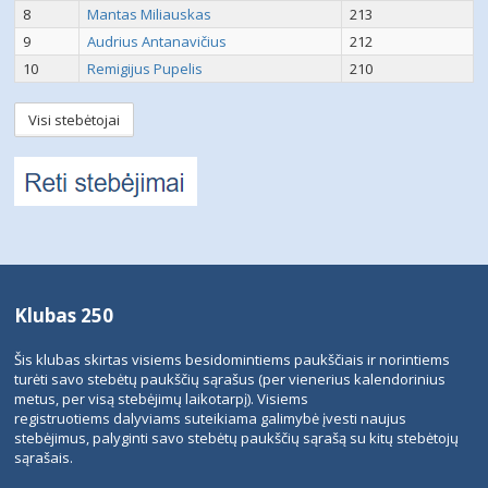
8
Mantas Miliauskas
213
9
Audrius Antanavičius
212
10
Remigijus Pupelis
210
Visi stebėtojai
Klubas 250
Šis klubas skirtas visiems besidomintiems paukščiais ir norintiems
turėti savo stebėtų paukščių sąrašus (per vienerius kalendorinius
metus, per visą stebėjimų laikotarpį). Visiems
registruotiems dalyviams suteikiama galimybė įvesti naujus
stebėjimus, palyginti savo stebėtų paukščių sąrašą su kitų stebėtojų
sąrašais.