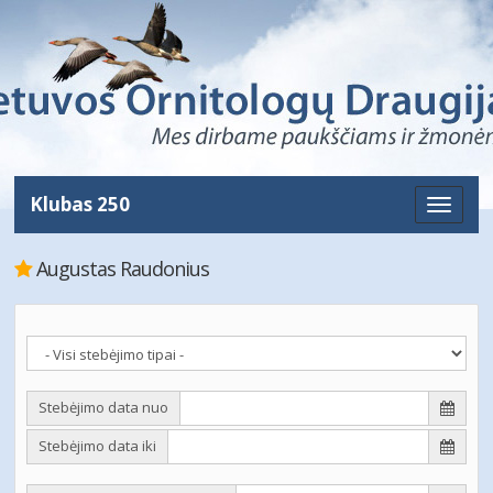
Klubas 250
Toggle
naviga
Augustas Raudonius
Stebėjimo data nuo
Stebėjimo data iki