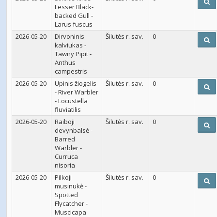
Lesser Black-
backed Gull -
Larus fuscus
2026-05-20
Dirvoninis
Šilutės r. sav.
0
kalviukas -
Tawny Pipit -
Anthus
campestris
2026-05-20
Upinis žiogelis
Šilutės r. sav.
0
- River Warbler
- Locustella
fluviatilis
2026-05-20
Raiboji
Šilutės r. sav.
0
devynbalsė -
Barred
Warbler -
Curruca
nisoria
2026-05-20
Pilkoji
Šilutės r. sav.
0
musinukė -
Spotted
Flycatcher -
Muscicapa