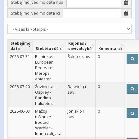
Stebėjimo įvedimo data nuo
Stebėjimo įvedimo data iki
Stebėjimo
Rajonas /
data
Stebėta rūšis
savivaldybė
Komentarai
2026-07-31
Bitininkas -
Šakių r. sav.
0
European
Bee-eater -
Merops
apiaster
2026-07-20
Žuvininkas -
Raseinių r.
0
Osprey -
sav.
Pandion
haliaetus
2026-06-03
Mažoji
Joniškio r.
0
tošinukė -
sav.
Booted
Warbler -
Iduna caligata