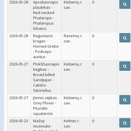
2026-05-28
Apvaliasnapis
Kėdainių r.
0
plaukikas -
sav.
Red-necked
Phalarope -
Phalaropus
lobatus
2026-05-28
Raguotasis
Raseinių r.
0
kragas -
sav.
Horned Grebe
- Podiceps
auritus
2026-05-27
Plokščiasnapis
Kėdainių r.
0
bėgikas -
sav.
Broad-billed
Sandpiper -
Calidris
falcinellus
2026-05-27
Jūrinis sėjikas -
Kėdainių r.
0
Grey Plover -
sav.
Pluvialis
squatarola
2026-05-23
Mažoji
Kelmės r.
0
musinukė -
sav.