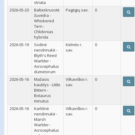
striata
2026-05-20
Baltaskruostė
Pagėgių sav.
0
žuvėdra -
Whiskered
Tern -
Chlidonias
hybrida
2026-05-19
Sodinė
Kelmės r.
0
nendrinukė -
sav.
Blyth's Reed
Warbler -
Acrocephalus
dumetorum
2026-05-16
Mažasis
Vilkaviškio r.
0
baublys - Little
sav.
Bittern -
Botaurus
minutus
2026-05-16
Karklinė
Vilkaviškio r.
0
nendrinukė -
sav.
Marsh
Warbler -
Acrocephalus