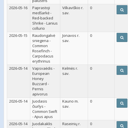
palustris
2026-05-16
Paprastoji
Vilkaviškio r.
0
medšarkė -
sav.
Red-backed
Shrike - Lanius
collurio
2026-05-15
Raudongalvė
Jonavos r.
0
sniegena -
sav.
Common
Rosefinch -
Carpodacus
erythrinus
2026-05-14
Vapsvaėdis -
Kelmės r.
0
European
sav.
Honey
Buzzard -
Pernis
apivorus
2026-05-14
Juodasis
Kauno m.
0
čiurlys -
sav.
Common Swift
- Apus apus
2026-05-14
Juodakaklis
Raseinių r.
0