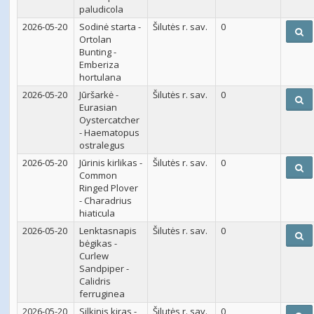
paludicola
2026-05-20
Sodinė starta -
Šilutės r. sav.
0
Ortolan
Bunting -
Emberiza
hortulana
2026-05-20
Jūršarkė -
Šilutės r. sav.
0
Eurasian
Oystercatcher
- Haematopus
ostralegus
2026-05-20
Jūrinis kirlikas -
Šilutės r. sav.
0
Common
Ringed Plover
- Charadrius
hiaticula
2026-05-20
Lenktasnapis
Šilutės r. sav.
0
bėgikas -
Curlew
Sandpiper -
Calidris
ferruginea
2026-05-20
Silkinis kiras -
Šilutės r. sav.
0