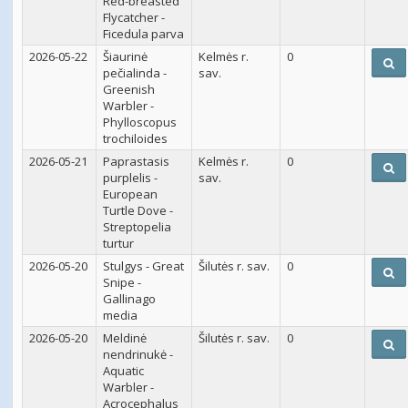
Red-breasted
Flycatcher -
Ficedula parva
2026-05-22
Šiaurinė
Kelmės r.
0
pečialinda -
sav.
Greenish
Warbler -
Phylloscopus
trochiloides
2026-05-21
Paprastasis
Kelmės r.
0
purplelis -
sav.
European
Turtle Dove -
Streptopelia
turtur
2026-05-20
Stulgys - Great
Šilutės r. sav.
0
Snipe -
Gallinago
media
2026-05-20
Meldinė
Šilutės r. sav.
0
nendrinukė -
Aquatic
Warbler -
Acrocephalus