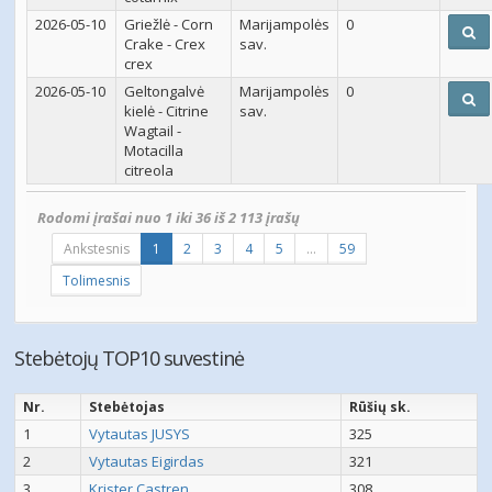
2026-05-10
Griežlė - Corn
Marijampolės
0
Crake - Crex
sav.
crex
2026-05-10
Geltongalvė
Marijampolės
0
kielė - Citrine
sav.
Wagtail -
Motacilla
citreola
Rodomi įrašai nuo 1 iki 36 iš 2 113 įrašų
Ankstesnis
1
2
3
4
5
…
59
Tolimesnis
Stebėtojų TOP10 suvestinė
Nr.
Stebėtojas
Rūšių sk.
1
Vytautas JUSYS
325
2
Vytautas Eigirdas
321
3
Krister Castren
308