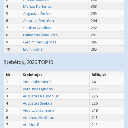
4
Marius Karlonas
303
5
Augustas Šimkus
295
6
Antanas Petraška
294
7
Saulius Karalius
292
8
Laimonas Šniaukšta
291
9
Gediminas Eigirdas
286
10
Ervin Komar
285
Stebėtojų 2026 TOP10
Nr.
Stebėtojas
Rūšių sk.
1
Irina Baltrūnienė
241
2
Vytautas Eigirdas
233
3
Augustas Raudonius
226
4
Augustas Šimkus
226
5
Vida Laukžemienė
218
6
Aurimas Aleliūnas
213
7
Andrius R
213