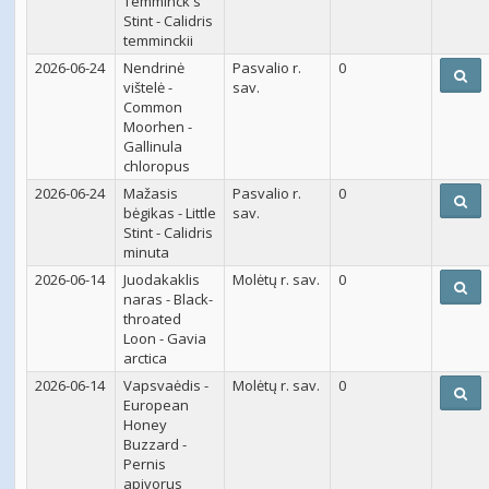
Temminck's
Stint - Calidris
temminckii
2026-06-24
Nendrinė
Pasvalio r.
0
vištelė -
sav.
Common
Moorhen -
Gallinula
chloropus
2026-06-24
Mažasis
Pasvalio r.
0
bėgikas - Little
sav.
Stint - Calidris
minuta
2026-06-14
Juodakaklis
Molėtų r. sav.
0
naras - Black-
throated
Loon - Gavia
arctica
2026-06-14
Vapsvaėdis -
Molėtų r. sav.
0
European
Honey
Buzzard -
Pernis
apivorus