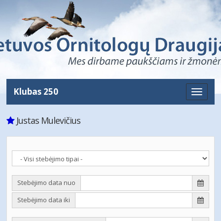
Klubas 250
Toggle
naviga
Justas Mulevičius
Stebėjimo data nuo
Stebėjimo data iki