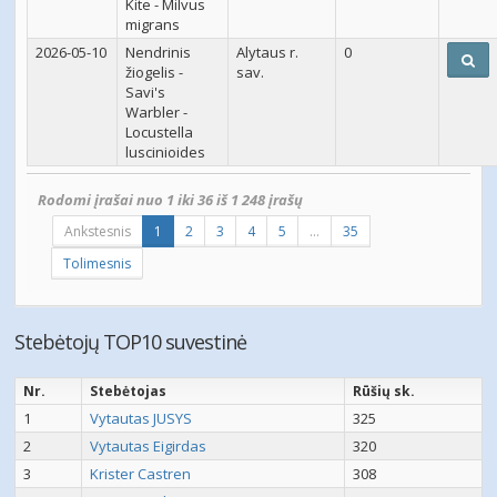
Kite - Milvus
migrans
2026-05-10
Nendrinis
Alytaus r.
0
žiogelis -
sav.
Savi's
Warbler -
Locustella
luscinioides
Rodomi įrašai nuo 1 iki 36 iš 1 248 įrašų
Ankstesnis
1
2
3
4
5
…
35
Tolimesnis
Stebėtojų TOP10 suvestinė
Nr.
Stebėtojas
Rūšių sk.
1
Vytautas JUSYS
325
2
Vytautas Eigirdas
320
3
Krister Castren
308