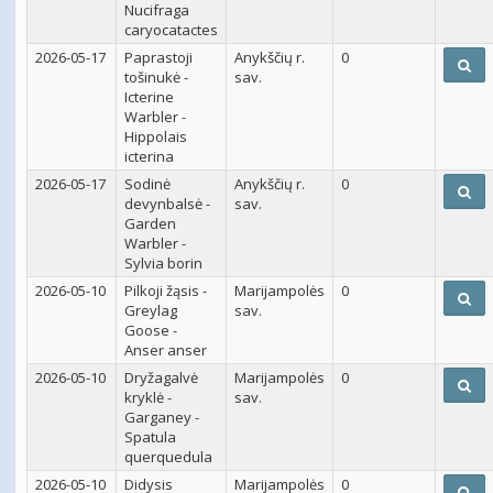
Nucifraga
caryocatactes
2026-05-17
Paprastoji
Anykščių r.
0
tošinukė -
sav.
Icterine
Warbler -
Hippolais
icterina
2026-05-17
Sodinė
Anykščių r.
0
devynbalsė -
sav.
Garden
Warbler -
Sylvia borin
2026-05-10
Pilkoji žąsis -
Marijampolės
0
Greylag
sav.
Goose -
Anser anser
2026-05-10
Dryžagalvė
Marijampolės
0
kryklė -
sav.
Garganey -
Spatula
querquedula
2026-05-10
Didysis
Marijampolės
0