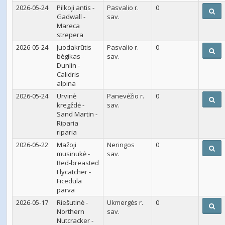
2026-05-24
Pilkoji antis -
Pasvalio r.
0
Gadwall -
sav.
Mareca
strepera
2026-05-24
Juodakrūtis
Pasvalio r.
0
bėgikas -
sav.
Dunlin -
Calidris
alpina
2026-05-24
Urvinė
Panevėžio r.
0
kregždė -
sav.
Sand Martin -
Riparia
riparia
2026-05-22
Mažoji
Neringos
0
musinukė -
sav.
Red-breasted
Flycatcher -
Ficedula
parva
2026-05-17
Riešutinė -
Ukmergės r.
0
Northern
sav.
Nutcracker -