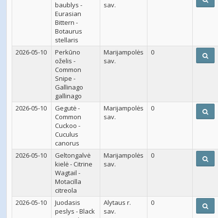
baublys -
sav.
Eurasian
Bittern -
Botaurus
stellaris
2026-05-10
Perkūno
Marijampolės
0
oželis -
sav.
Common
Snipe -
Gallinago
gallinago
2026-05-10
Gegutė -
Marijampolės
0
Common
sav.
Cuckoo -
Cuculus
canorus
2026-05-10
Geltongalvė
Marijampolės
0
kielė - Citrine
sav.
Wagtail -
Motacilla
citreola
2026-05-10
Juodasis
Alytaus r.
0
peslys - Black
sav.