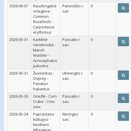
2026-06-07
Raudongalvė
Panevėžio r.
0
sniegena -
sav.
Common
Rosefinch -
Carpodacus
erythrinus
2026-05-31
Karklinė
Pasvalio r.
0
nendrinukė -
sav.
Marsh
Warbler -
Acrocephalus
palustris
2026-05-31
Žuvininkas -
Ukmergės r.
0
Osprey -
sav.
Pandion
haliaetus
2026-05-30
Griežlė - Corn
Pasvalio r.
0
Crake - Crex
sav.
crex
2026-05-24
Paprastasis
Neringos
0
kūltupys -
sav.
Northern
Wheatear -