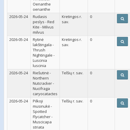
Oenanthe
oenanthe
2026-05-24
Rudasis
Kretingos r.
0
peslys - Red
sav.
Kite - Milvus
milvus
2026-05-24
Rytinė
Kretingos r.
0
lakštingala -
sav.
Thrush
Nightingale -
Luscinia
luscinia
2026-05-24
Riešutinė -
Telšių r. sav.
0
Northern
Nutcracker -
Nucifraga
caryocatactes
2026-05-24
Pilkoji
Telšių r. sav.
0
musinukė -
Spotted
Flycatcher -
Muscicapa
striata