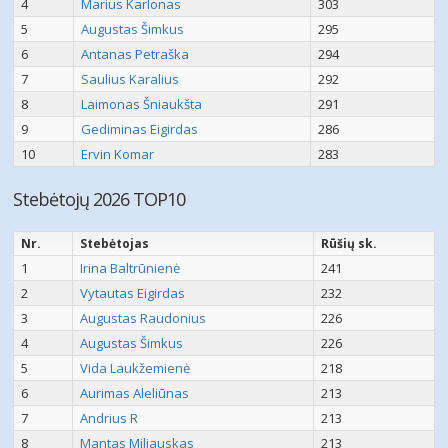
4
Marius Karlonas
303
5
Augustas Šimkus
295
6
Antanas Petraška
294
7
Saulius Karalius
292
8
Laimonas Šniaukšta
291
9
Gediminas Eigirdas
286
10
Ervin Komar
283
Stebėtojų 2026 TOP10
Nr.
Stebėtojas
Rūšių sk.
1
Irina Baltrūnienė
241
2
Vytautas Eigirdas
232
3
Augustas Raudonius
226
4
Augustas Šimkus
226
5
Vida Laukžemienė
218
6
Aurimas Aleliūnas
213
7
Andrius R
213
8
Mantas Miliauskas
213