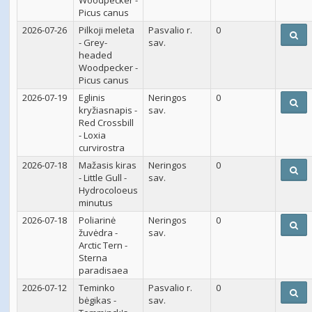
Woodpecker -
Picus canus
2026-07-26
Pilkoji meleta
Pasvalio r.
0
- Grey-
sav.
headed
Woodpecker -
Picus canus
2026-07-19
Eglinis
Neringos
0
kryžiasnapis -
sav.
Red Crossbill
- Loxia
curvirostra
2026-07-18
Mažasis kiras
Neringos
0
- Little Gull -
sav.
Hydrocoloeus
minutus
2026-07-18
Poliarinė
Neringos
0
žuvėdra -
sav.
Arctic Tern -
Sterna
paradisaea
2026-07-12
Teminko
Pasvalio r.
0
bėgikas -
sav.