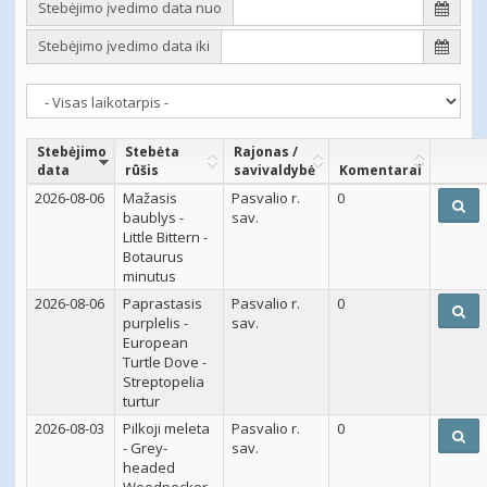
Stebėjimo įvedimo data nuo
Stebėjimo įvedimo data iki
Stebėjimo
Stebėta
Rajonas /
data
rūšis
savivaldybė
Komentarai
2026-08-06
Mažasis
Pasvalio r.
0
baublys -
sav.
Little Bittern -
Botaurus
minutus
2026-08-06
Paprastasis
Pasvalio r.
0
purplelis -
sav.
European
Turtle Dove -
Streptopelia
turtur
2026-08-03
Pilkoji meleta
Pasvalio r.
0
- Grey-
sav.
headed