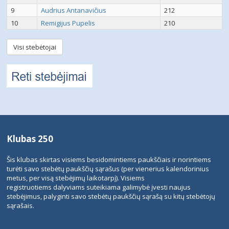
9
Audrius Antanavičius
212
10
Remigijus Pupelis
210
Visi stebėtojai
Klubas 250
Šis klubas skirtas visiems besidomintiems paukščiais ir norintiems
turėti savo stebėtų paukščių sąrašus (per vienerius kalendorinius
metus, per visą stebėjimų laikotarpį). Visiems
registruotiems dalyviams suteikiama galimybė įvesti naujus
stebėjimus, palyginti savo stebėtų paukščių sąrašą su kitų stebėtojų
sąrašais.