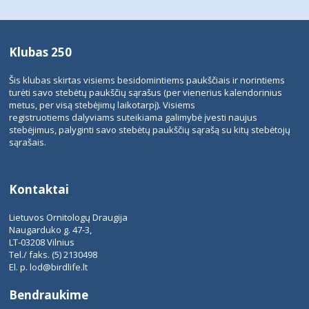
Klubas 250
Šis klubas skirtas visiems besidomintiems paukščiais ir norintiems
turėti savo stebėtų paukščių sąrašus (per vienerius kalendorinius
metus, per visą stebėjimų laikotarpį). Visiems
registruotiems dalyviams suteikiama galimybė įvesti naujus
stebėjimus, palyginti savo stebėtų paukščių sąrašą su kitų stebėtojų
sąrašais.
Kontaktai
Lietuvos Ornitologų Draugija
Naugarduko g. 47-3,
LT-03208 Vilnius
Tel./ faks. (5) 2130498
El. p.
lod@birdlife.lt
Bendraukime