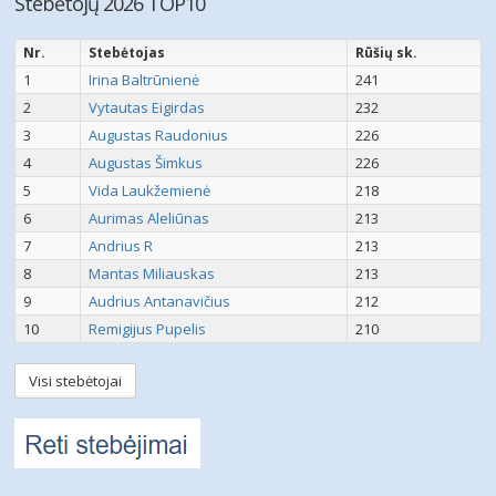
Stebėtojų 2026 TOP10
Nr.
Stebėtojas
Rūšių sk.
1
Irina Baltrūnienė
241
2
Vytautas Eigirdas
232
3
Augustas Raudonius
226
4
Augustas Šimkus
226
5
Vida Laukžemienė
218
6
Aurimas Aleliūnas
213
7
Andrius R
213
8
Mantas Miliauskas
213
9
Audrius Antanavičius
212
10
Remigijus Pupelis
210
Visi stebėtojai