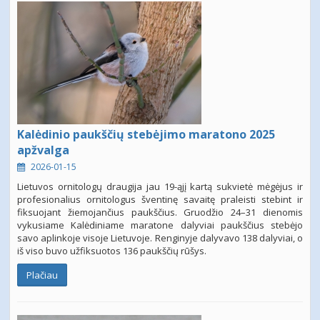
Kalėdinio paukščių stebėjimo maratono 2025
apžvalga
2026-01-15
Lietuvos ornitologų draugija jau 19-ąjį kartą sukvietė mėgėjus ir
profesionalius ornitologus šventinę savaitę praleisti stebint ir
fiksuojant žiemojančius paukščius. Gruodžio 24–31 dienomis
vykusiame Kalėdiniame maratone dalyviai paukščius stebėjo
savo aplinkoje visoje Lietuvoje. Renginyje dalyvavo 138 dalyviai, o
iš viso buvo užfiksuotos 136 paukščių rūšys.
Plačiau