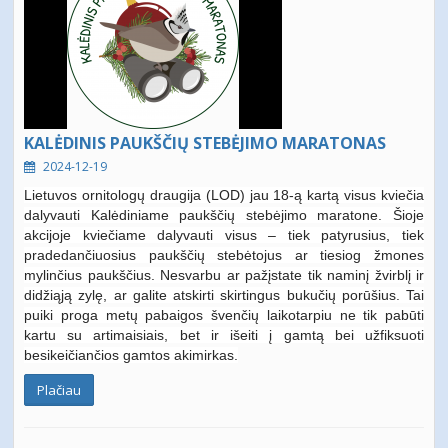
KALĖDINIS PAUKŠČIŲ STEBĖJIMO MARATONAS
2024-12-19
Lietuvos ornitologų draugija (LOD) jau 18-ą kartą visus kviečia
dalyvauti Kalėdiniame paukščių stebėjimo maratone. Šioje
akcijoje kviečiame dalyvauti visus – tiek patyrusius, tiek
pradedančiuosius paukščių stebėtojus ar tiesiog žmones
mylinčius paukščius. Nesvarbu ar pažįstate tik naminį žvirblį ir
didžiąją zylę, ar galite atskirti skirtingus bukučių porūšius. Tai
puiki proga metų pabaigos švenčių laikotarpiu ne tik pabūti
kartu su artimaisiais, bet ir išeiti į gamtą bei užfiksuoti
besikeičiančios gamtos akimirkas.
Plačiau