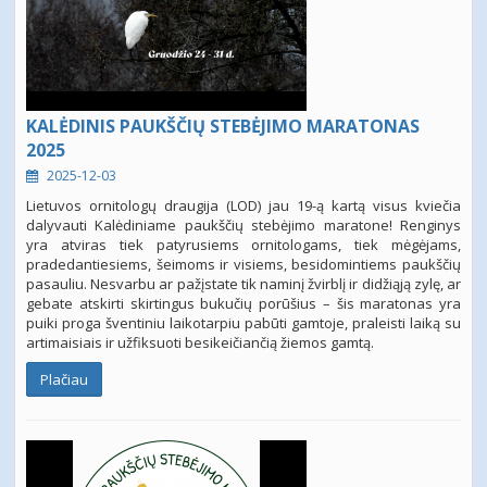
KALĖDINIS PAUKŠČIŲ STEBĖJIMO MARATONAS
2025
2025-12-03
Lietuvos ornitologų draugija (LOD) jau 19-ą kartą visus kviečia
dalyvauti Kalėdiniame paukščių stebėjimo maratone! Renginys
yra atviras tiek patyrusiems ornitologams, tiek mėgėjams,
pradedantiesiems, šeimoms ir visiems, besidomintiems paukščių
pasauliu. Nesvarbu ar pažįstate tik naminį žvirblį ir didžiąją zylę, ar
gebate atskirti skirtingus bukučių porūšius – šis maratonas yra
puiki proga šventiniu laikotarpiu pabūti gamtoje, praleisti laiką su
artimaisiais ir užfiksuoti besikeičiančią žiemos gamtą.
Plačiau