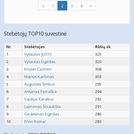
«
1
2
3
4
»
Stebėtojų TOP10 suvestinė
Nr.
Stebėtojas
Rūšių sk.
1
Vytautas JUSYS
325
2
Vytautas Eigirdas
320
3
Krister Castren
308
4
Marius Karlonas
303
5
Augustas Šimkus
295
6
Antanas Petraška
294
7
Saulius Karalius
292
8
Laimonas Šniaukšta
291
9
Gediminas Eigirdas
286
10
Ervin Komar
283